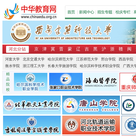
京
津
冀
晋
蒙
辽
吉
黑
沪
浙
赣
闽
河套大学
北京交通大学
哈尔滨师范大学
江苏师范大学
邢台学院
西昌学院
衡水学院
浙江理工大学
长春大学旅游学院
哈尔滨科学技术职业学院
广西大
精
品
院
校