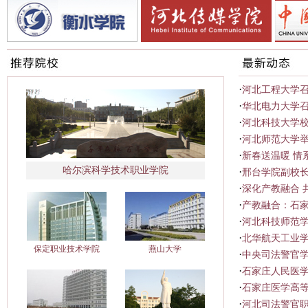
·
河北工程大学召
·
华北电力大学
·
河北科技大学
·
河北师范大学
·
新春送温暖 情
哈尔滨科学技术职业学院
·
邢台学院副校
·
深化产教融合 
·
产教融合：石家
·
河北科技师范
·
北华航天工业
保定职业技术学院
燕山大学
·
中央司法警官学
·
石家庄人民医学
·
石家庄医学高等
·
河北司法警官