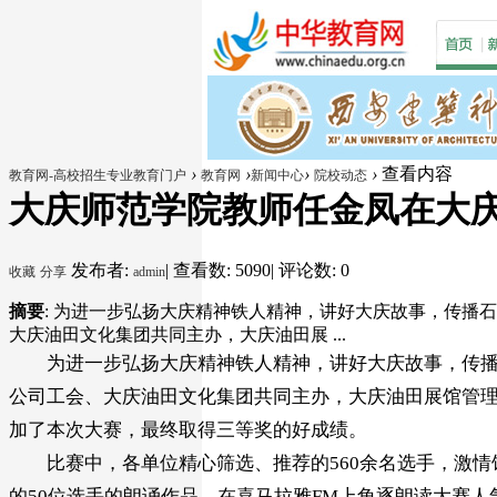
›
›
›
›
查看内容
教育网-高校招生专业教育门户
教育网
新闻中心
院校动态
大庆师范学院教师任金凤在大庆油
发布者:
|
查看数: 5090
|
评论数: 0
收藏
分享
admin
摘要
: 为进一步弘扬大庆精神铁人精神，讲好大庆故事，传播
大庆油田文化集团共同主办，大庆油田展 ...
为进一步弘扬大庆精神铁人精神，讲好大庆故事，传播
公司工会、大庆油田文化集团共同主办，大庆油田展馆管理
加了本次大赛，最终取得三等奖的好成绩。
比赛中，各单位精心筛选、推荐的560余名选手，激情
的50位选手的朗诵作品，在喜马拉雅FM上角逐朗读大赛人