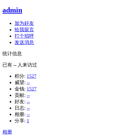
admin
加为好友
给我留言
打个招呼
发送消息
统计信息
已有
--
人来访过
积分:
1527
威望:
--
金钱:
1527
贡献:
--
好友:
--
日志:
--
相册:
--
分享:
1
相册