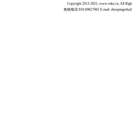
Copyright 2013-2021, www.cnky.c
热线电话:010-69627002 E-mail :zhoupingedu