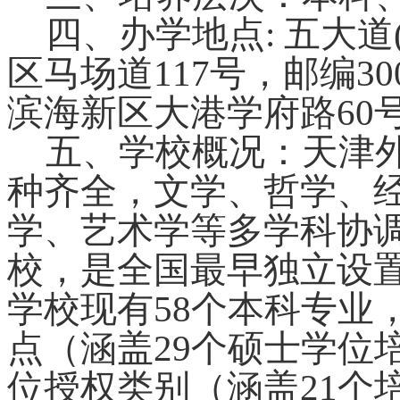
四
、办学地点
:
五大道
区马场道
117
号，
邮编
30
滨海新区大港学府路
60
五
、学校概况：天津
种齐全，文学、哲学、
学、艺术学等多学科协
校，是全国最早独立设
学校现有
58
个本科专业
点（涵盖
29
个硕士学位
位授权类别（涵盖
21
个