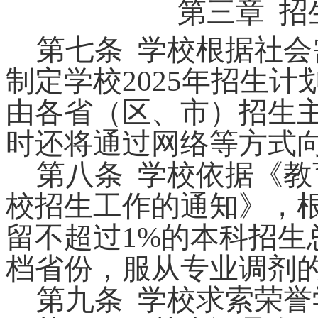
第三章
招
第七条
学校根据社会
制定学校
202
5
年招生计
由各省（
区、市
）招生
时还将通过网络等方式
第八条
学校依据《教
校招生工作的通知》，
留不超过
1%
的
本科
招生
档省份，服从专
业调剂
第九条
学校求索荣誉