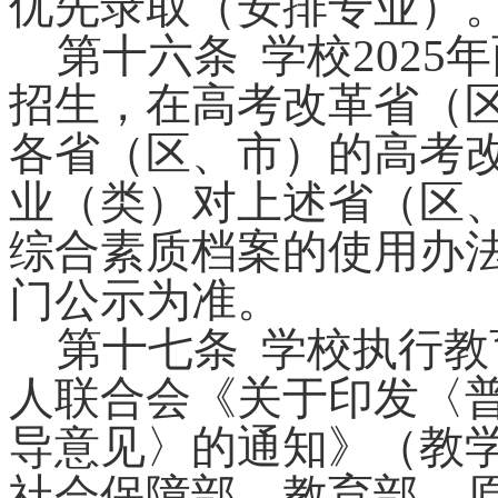
优先录取（安排专业）
第十
六
条
学校
202
5
年
招生，在高考改革省（
各省（
区、市
）的高考
业（类）对上述省（
区
综合素质档案的使用办
门公示为准。
第十
七
条
学校执行教
人联合会《关于印发〈
导意见〉的通知》（教
社会保障部、教育部、