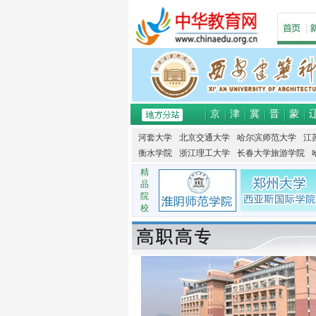
京
津
冀
晋
蒙
河套大学
北京交通大学
哈尔滨师范大学
江
衡水学院
浙江理工大学
长春大学旅游学院
精
品
院
校