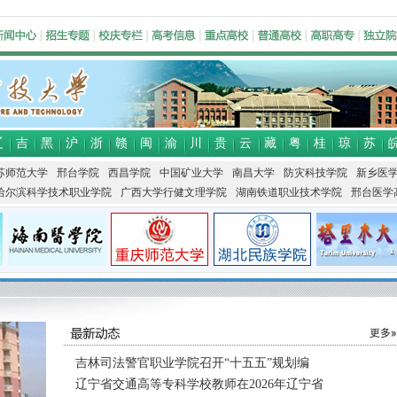
辽
吉
黑
沪
浙
赣
闽
渝
川
贵
云
藏
粤
桂
琼
苏
苏师范大学
邢台学院
西昌学院
中国矿业大学
南昌大学
防灾科技学院
新乡医
哈尔滨科学技术职业学院
广西大学行健文理学院
湖南铁道职业技术学院
邢台医学
吉林司法警官职业学院召开“十五五”规划编
辽宁省交通高等专科学校教师在2026年辽宁省