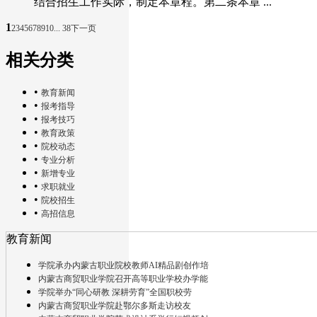
结合招生工作实际，制定本章程。第二条本章 ...
1
2
3
4
5
6
7
8
9
10
... 38
下一页
相关分类
•
教育新闻
•
报考指导
•
报考技巧
•
教育政策
•
院校动态
•
专业分析
•
新增专业
•
求职就业
•
院校招生
•
高招信息
教育新闻
学院承办内蒙古职业院校教师AI精品剧创作培
内蒙古商贸职业学院召开高等职业学校办学能
学院举办“同心研教 深耕劳育”全国职校劳
内蒙古商贸职业学院赴鄂尔多斯走访校友