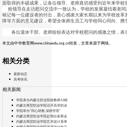
面取得的丰硕成果，让各位领导、老师真切感受到近年来学校
校领导在走访慰问交流中一致认为，学校的发展凝结着老同
铭记每一位建设者的付出，衷心感谢大家长期以来为学校改革
障等方面的意见建议，希望全体师生员工与学校同心同向、携
各位退休干部、老师纷纷表达对学校慰问的感激之情，表
本文由中华教育网
转发，文章来源于网络。
www.chinaedu.org.cn
相关分类
最新动态
高考快讯
相关新闻
学院承办内蒙古职业院校教师AI精
内蒙古商贸职业学院召开高等职业
学院举办“同心研教 深耕劳育”
内蒙古商贸职业学院赴鄂尔多斯走
内蒙古商贸职业学院艺术设计系举
内蒙古商贸职业学院非遗设计作品