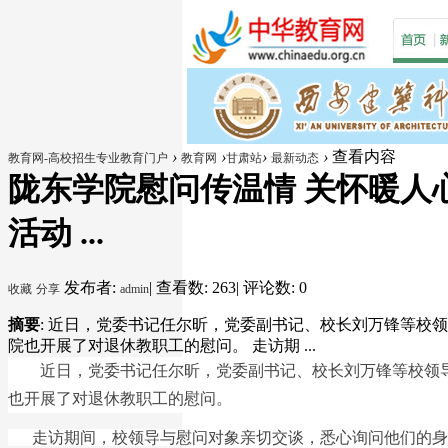
›
›
›
›
查看内容
教育网-高校招生专业教育门户
教育网
甘肃站
最新动态
陇东学院慰问传温情 关怀暖人
活动 ...
发布者:
|
查看数: 263
|
评论数: 0
收藏
分享
admin
摘要
: 近日，党委书记任尔昕，党委副书记、校长刘万锋等
院也开展了对退休教职工的慰问。 走访期 ...
近日，党委书记任尔昕，党委副书记、校长刘万锋等校领
也开展了对退休教职工的慰问。
走访期间，校领导与慰问对象亲切交谈，悉心询问他们的身体