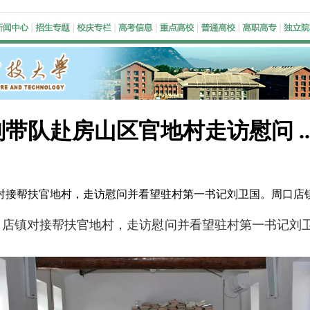
队赴房山区官地村走访慰问 ..
店镇对接帮扶官地村，走访慰问并看望驻村第一书记刘卫国。周口
周口店镇对接帮扶官地村，走访慰问并看望驻村第一书记刘