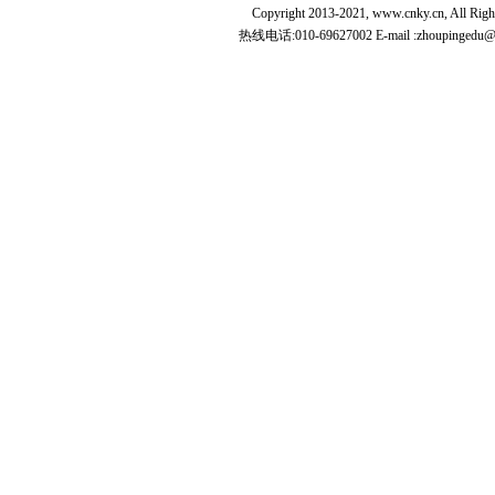
Copyright 2013-2021, www.cnky.c
热线电话:010-69627002 E-mail :zhoupingedu