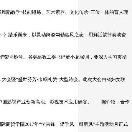
诠释舞蹈教学“技能锤炼、艺术素养、文化传承”三位一体的育人理
tyle》踏乐而来，以灵动舞姿勾勒驰风之态，用鲜活韵律奏响奋
校园”荣誉称号。省委高教工委书记董小龙强调，要深入学习贯彻
年大会暨“盛世芬芳·巾帼礼赞”大型诗会。此次大会由省妇女联
造中国影视产业创新高地、影视技术应用硅谷。 据介绍，合作
际商贸学院2017年“学雷锋、促学风、树新风”主题活动月正式