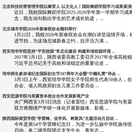
北京科技经营管理学院以舞育人 以文化人丨国际舞蹈学院学习成果展演绎多
近日，我校国际舞蹈学院2025-2026学年第一学期
念，既生动勾勒出学生的艺术成长轨迹， ...
北京城市学院2026年新春联欢会顺利举行
1月22日，我校2026年新春联欢会在潮白讲堂温情开场
进节拍，为这场北城新春之约，拉开活力满 ...
西安培华学院坚持“平安校园”常态化建设 构建和谐校园环境 ...
2017年3月1日，陕西省委高教工委召开2017年全
习近平总书记关于高校和谐稳定的重要论述 ...
培华师生参加省纪念国际妇女节107周年大会暨“巾帼礼赞”诗会 ...
3月3日上午，西安培华学院女子学院师生代表50余人，在
合会、省人民政府妇女儿童工作委员会 ...
西安思源学院与美霖资本校企合作发展影视产业
央广网西安3月5日消息（记者雷恺）西安思源学院与美
双方将围绕产学研一体化开展新媒体、影视 ...
陕西国际商贸学院“学雷锋、促学风、树新风”主题活动月启动 ...
今年是第54个学雷锋纪念日，为进一步弘扬中华民族传统
启动。各二级学院团总支学生会、青年志 ...