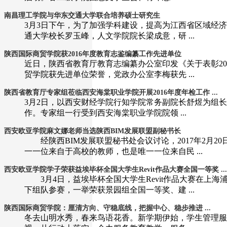
南昌理工学院与华东交通大学联合培养硕士研究生
3月3日下午，为了加强学科建设，提高为江西省区域经
通大学校长罗玉峰，人文学院院长梁成意，研 ...
陕西国际商贸学院获2016年度教育志鉴编纂工作先进单位
近日，陕西省教育厅教育志编纂办公室印发《关于表彰20
贸学院获先进单位荣誉，党政办公室李梅获先 ...
陕西省教育厅专家组莅临西安海棠职业学院开展2016年度年检工作 ...
3月2日，以西安财经学院行知学院常务副院长舒煜为组长
作。专家组一行受到西安海棠职业学院院领 ...
西安欧亚学院麻文娜老师当选陕西BIM发展联盟副秘书长
经陕西BIM发展联盟秘书处会议讨论，2017年2月2
一一位来自于高校的教师，也是唯一一位来自民 ...
西安欧亚学院学子荣获益埃毕杯全国大学生Revit作品大赛全国一等奖 ...
3月4日，益埃毕杯全国大学生Revit作品大赛在上
下组队参赛，一举荣获景园组全国一等奖、建 ...
陕西国际商贸学院：厘清方向、守稳底线，把握中心、稳步推进 ...
冬去山明水秀，春来鸟语花香。新学期伊始，学生管理服