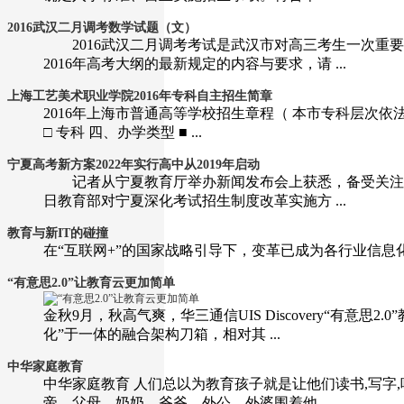
2016武汉二月调考数学试题（文）
2016武汉二月调考考试是武汉市对高三考生一次重要
2016年高考大纲的最新规定的内容与要求，请 ...
上海工艺美术职业学院2016年专科自主招生简章
2016年上海市普通高等学校招生章程（ 本市专科层次依法
□ 专科 四、办学类型 ■ ...
宁夏高考新方案2022年实行高中从2019年启动
记者从宁夏教育厅举办新闻发布会上获悉，备受关注的宁
日教育部对宁夏深化考试招生制度改革实施方 ...
教育与新IT的碰撞
在“互联网+”的国家战略引导下，变革已成为各行业信息化
“有意思2.0”让教育云更加简单
金秋9月，秋高气爽，华三通信UIS Discovery“有
化”于一体的融合架构刀箱，相对其 ...
中华家庭教育
中华家庭教育 人们总以为教育孩子就是让他们读书,写字
帝，父母、奶奶、爷爷、外公、外婆围着他 ...