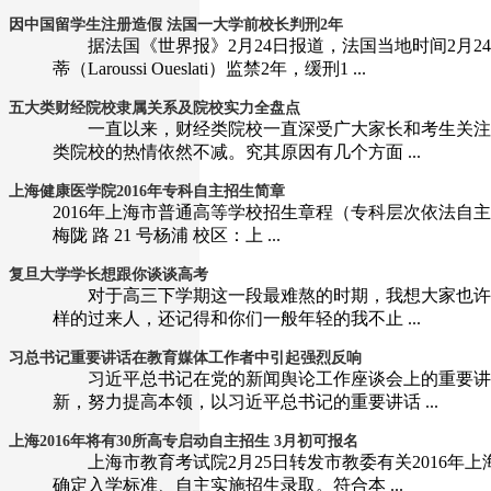
因中国留学生注册造假 法国一大学前校长判刑2年
据法国《世界报》2月24日报道，法国当地时间2月2
蒂（Laroussi Oueslati）监禁2年，缓刑1 ...
五大类财经院校隶属关系及院校实力全盘点
一直以来，财经类院校一直深受广大家长和考生关注和喜
类院校的热情依然不减。究其原因有几个方面 ...
上海健康医学院2016年专科自主招生简章
2016年上海市普通高等学校招生章程（专科层次依法自主招生）
梅陇 路 21 号杨浦 校区：上 ...
复旦大学学长想跟你谈谈高考
对于高三下学期这一段最难熬的时期，我想大家也许已
样的过来人，还记得和你们一般年轻的我不止 ...
习总书记重要讲话在教育媒体工作者中引起强烈反响
习近平总书记在党的新闻舆论工作座谈会上的重要讲话
新，努力提高本领，以习近平总书记的重要讲话 ...
上海2016年将有30所高专启动自主招生 3月初可报名
上海市教育考试院2月25日转发市教委有关2016年上
确定入学标准、自主实施招生录取。符合本 ...