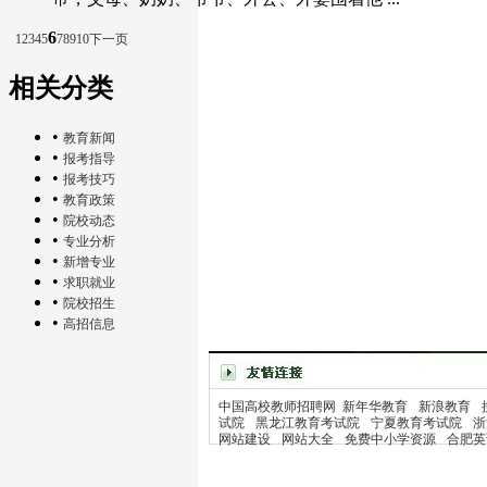
6
1
2
3
4
5
7
8
9
10
下一页
相关分类
•
教育新闻
•
报考指导
•
报考技巧
•
教育政策
•
院校动态
•
专业分析
•
新增专业
•
求职就业
•
院校招生
•
高招信息
中国高校教师招聘网
新年华教育
新浪教育
试院
黑龙江教育考试院
宁夏教育考试院
浙
网站建设
网站大全
免费中小学资源
合肥英