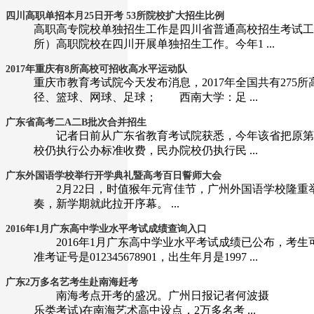
四川高职单招本月25日开考 53所院校扩大招生比例
高职高专院校单独招生工作是四川省普通高校招生考试工
所）高职院校在四川开展单独招生工作。今年1 ...
2017年重庆有8所高校可招收高水平运动队
重庆市教育考试院今天发布消息，2017年全国共有27
径、篮球、网球、足球； 西南大学：足 ...
广东省高考二A二B批次合并招生
记者日前从广东省教育考试院获悉，今年该省把原第二
校仍执行公办标准收费，民办院校仍执行民 ...
广东外国语学校举行开学典礼暨高考百日誓师大会
2月22日，时值猴年元宵佳节，广州外国语学校隆重举
奏，新学期就此拉开序幕。 ...
2016年1月广东高中学业水平考试成绩查询入口
2016年1月广东高中学业水平考试成绩已公布，考生可
准考证号是012345678901，出生年月是1997 ...
广东2万多名艺考生赴南海赶考
南海考点开考的盛况。广州日报记者何波摄 2016年
乐类考试)在南海艺术高中设点，2万多名考 ...